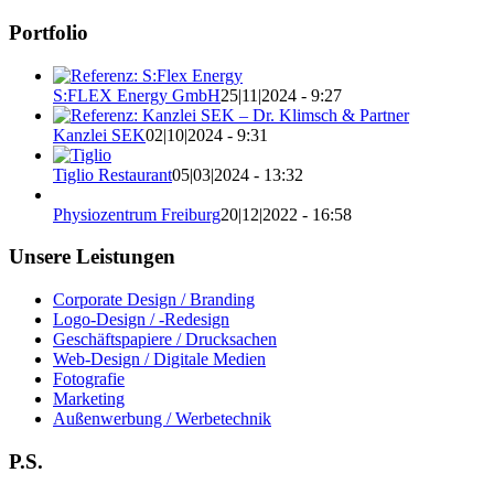
Portfolio
S:FLEX Energy GmbH
25|11|2024 - 9:27
Kanzlei SEK
02|10|2024 - 9:31
Tiglio Restaurant
05|03|2024 - 13:32
Physiozentrum Freiburg
20|12|2022 - 16:58
Unsere Leistungen
Corporate Design / Branding
Logo-Design / -Redesign
Geschäftspapiere / Drucksachen
Web-Design / Digitale Medien
Fotografie
Marketing
Außenwerbung / Werbetechnik
P.S.