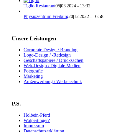
Tiglio Restaurant
05|03|2024 - 13:32
Physiozentrum Freiburg
20|12|2022 - 16:58
Unsere Leistungen
Corporate Design / Branding
Logo-Design / -Redesign
Geschäftspapiere / Drucksachen
Web-Design / Digitale Medien
Fotografie
Marketing
Außenwerbung / Werbetechnik
P.S.
Holbein-Pferd
Wolpertinger?
Impressum
Datenschutzerklärung